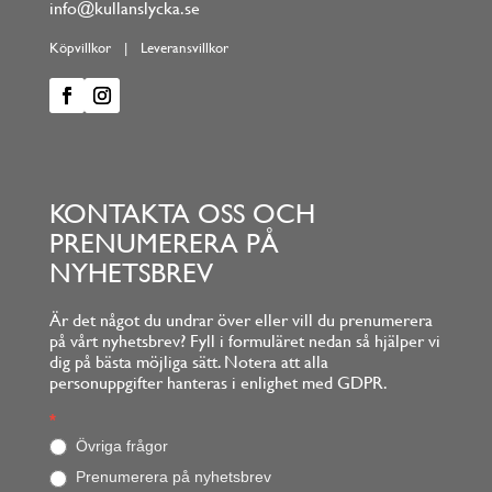
info@kullanslycka.se
Köpvillkor
|
Leveransvillkor
KONTAKTA OSS OCH
PRENUMERERA PÅ
NYHETSBREV
Är det något du undrar över eller vill du prenumerera
på vårt nyhetsbrev? Fyll i formuläret nedan så hjälper vi
dig på bästa möjliga sätt. Notera att alla
personuppgifter hanteras i enlighet med GDPR.
Footerform
*
O
m
Övriga frågor
d
Prenumerera på nyhetsbrev
u