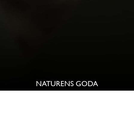
NATURENS GODA
KÖTT
Får- och lammkött från Kullans Lycka hittar du i den egna
butiken ”Järnvägsgatan”, Kinnegatan 2 i Lidköping.
Djuren slaktas och styckas på Skara Lammslakteri, ett litet