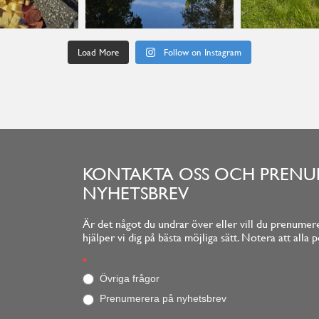
Load More
Follow on Instagram
KONTAKTA OSS OCH PRENU
NYHETSBREV
Är det något du undrar över eller vill du prenumere
hjälper vi dig på bästa möjliga sätt. Notera att al
Footerform
*
O
m
Övriga frågor
d
Prenumerera på nyhetsbrev
u
ä