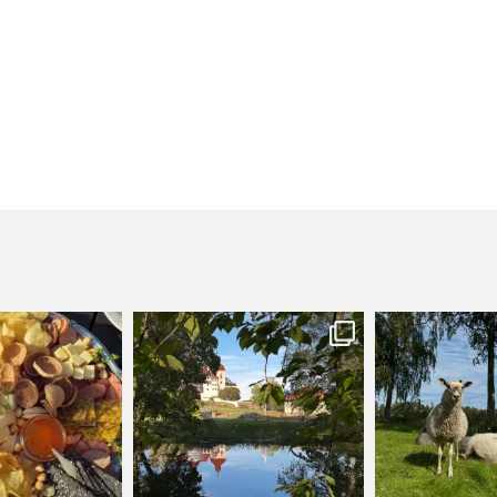
anslycka
kullanslycka
kullans
Jul 29
Jul 16
Ju