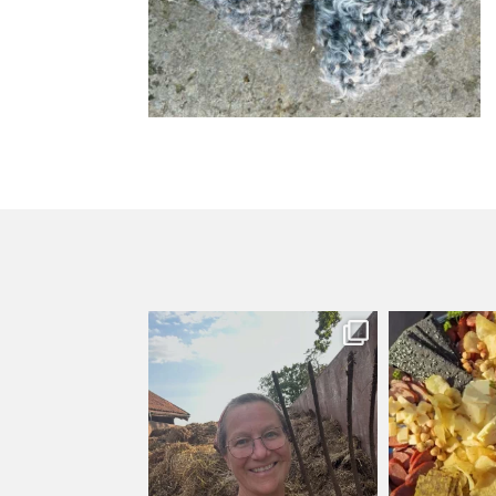
kullanslycka
kull
Jul 31