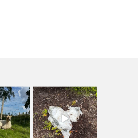
lycka
kullanslycka
l 12
Jul 9