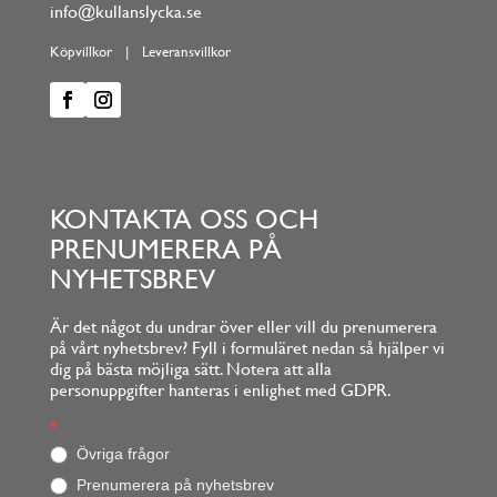
info@kullanslycka.se
Köpvillkor
|
Leveransvillkor
KONTAKTA OSS OCH
PRENUMERERA PÅ
NYHETSBREV
Är det något du undrar över eller vill du prenumerera
på vårt nyhetsbrev? Fyll i formuläret nedan så hjälper vi
dig på bästa möjliga sätt. Notera att alla
personuppgifter hanteras i enlighet med GDPR.
Footerform
*
O
m
Övriga frågor
d
Prenumerera på nyhetsbrev
u