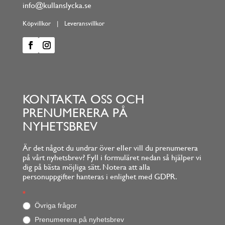
info@kullanslycka.se
Köpvillkor
|
Leveransvillkor
KONTAKTA OSS OCH
PRENUMERERA PÅ
NYHETSBREV
Är det något du undrar över eller vill du prenumerera
på vårt nyhetsbrev? Fyll i formuläret nedan så hjälper vi
dig på bästa möjliga sätt. Notera att alla
personuppgifter hanteras i enlighet med GDPR.
Footerform
*
O
m
Övriga frågor
d
Prenumerera på nyhetsbrev
u