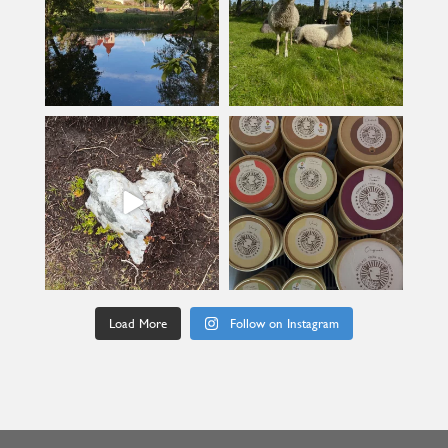
kullanslycka
kullanslycka
Jul 9
Jun 24
Load More
Follow on Instagram