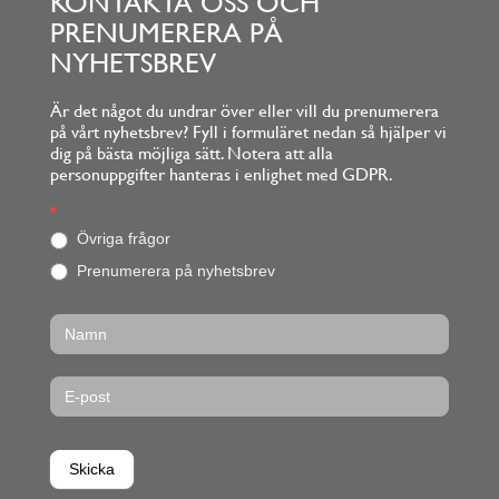
KONTAKTA OSS OCH
PRENUMERERA PÅ
NYHETSBREV
Är det något du undrar över eller vill du prenumerera
på vårt nyhetsbrev? Fyll i formuläret nedan så hjälper vi
dig på bästa möjliga sätt. Notera att alla
personuppgifter hanteras i enlighet med GDPR.
Footerform
*
O
m
Övriga frågor
d
Prenumerera på nyhetsbrev
u
ä
r
m
ä
n
s
k
l
i
Skicka
g