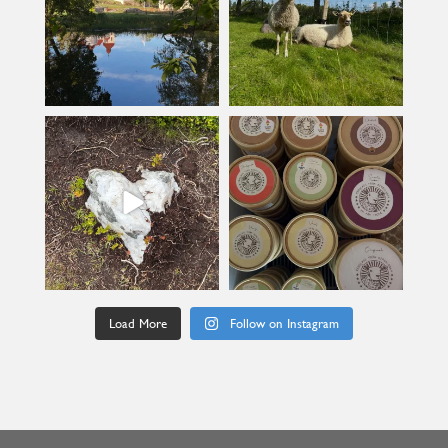
kullanslycka
kullanslycka
Jul 9
Jun 24
Load More
Follow on Instagram