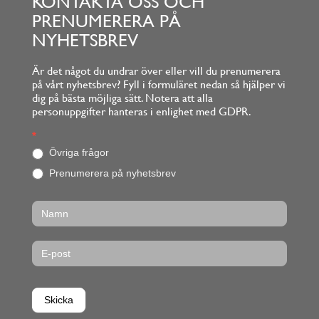
KONTAKTA OSS OCH
PRENUMERERA PÅ
NYHETSBREV
Är det något du undrar över eller vill du prenumerera
på vårt nyhetsbrev? Fyll i formuläret nedan så hjälper vi
dig på bästa möjliga sätt. Notera att alla
personuppgifter hanteras i enlighet med GDPR.
Footerform
*
O
m
Övriga frågor
d
Prenumerera på nyhetsbrev
u
ä
r
m
ä
n
s
k
l
i
Skicka
g