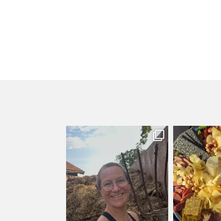
kullanslycka
kull
Jul 31