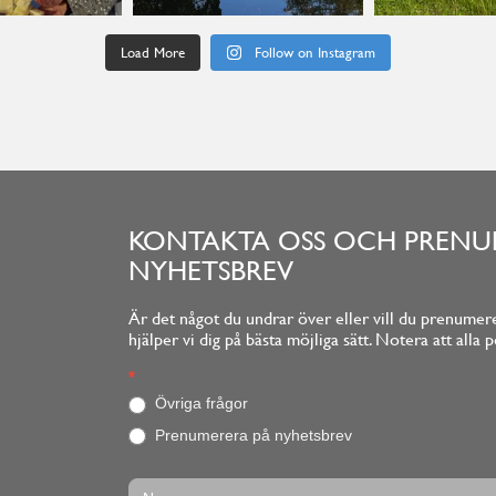
Load More
Follow on Instagram
KONTAKTA OSS OCH PRENU
NYHETSBREV
Är det något du undrar över eller vill du prenumere
hjälper vi dig på bästa möjliga sätt. Notera att al
Footerform
*
O
m
Övriga frågor
d
Prenumerera på nyhetsbrev
u
ä
r