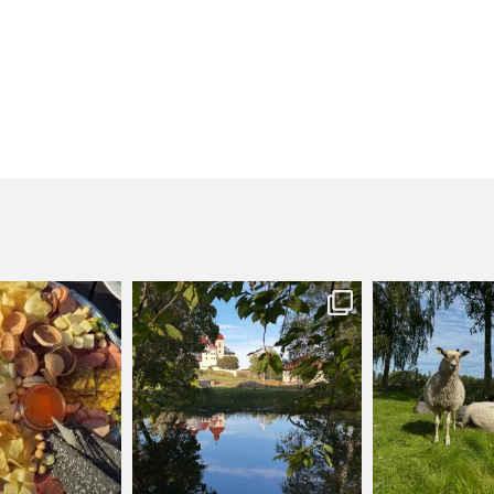
anslycka
kullanslycka
kullans
Jul 29
Jul 16
Ju