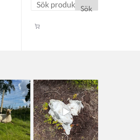
Sök
lycka
kullanslycka
l 12
Jul 9