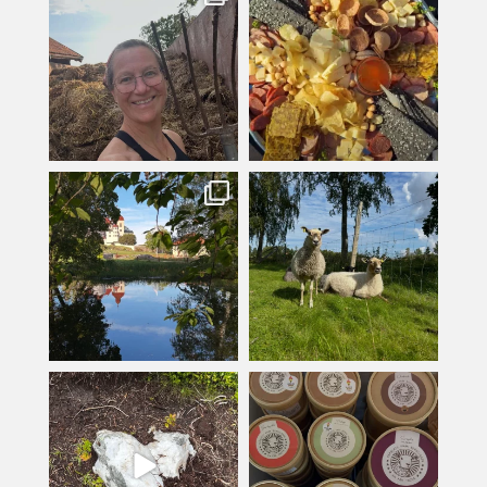
Jul 31
Jul 29
kullanslycka
kullanslycka
Jul 16
Jul 12
kullanslycka
kullanslycka
Jul 9
Jun 24