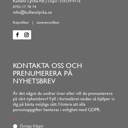
Kullans Lycka AB |
Orgnr: 559239-9116
0702-17 78 74
info@kullanslycka.se
Köpvillkor
|
Leveransvillkor
KONTAKTA OSS OCH
PRENUMERERA PÅ
NYHETSBREV
Är det något du undrar över eller vill du prenumerera
på vårt nyhetsbrev? Fyll i formuläret nedan så hjälper vi
dig på bästa möjliga sätt. Notera att alla
personuppgifter hanteras i enlighet med GDPR.
Footerform
*
O
m
Övriga frågor