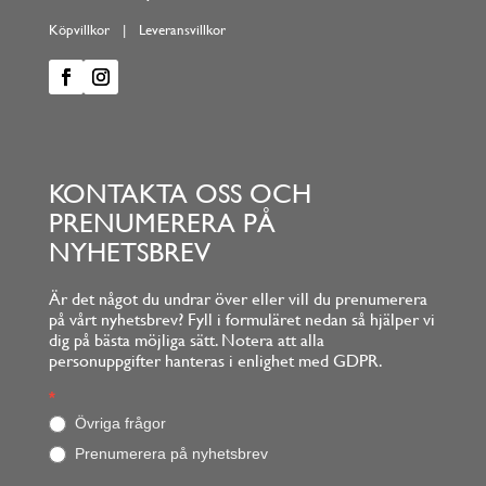
Köpvillkor
|
Leveransvillkor
KONTAKTA OSS OCH
PRENUMERERA PÅ
NYHETSBREV
Är det något du undrar över eller vill du prenumerera
på vårt nyhetsbrev? Fyll i formuläret nedan så hjälper vi
dig på bästa möjliga sätt. Notera att alla
personuppgifter hanteras i enlighet med GDPR.
Footerform
*
O
m
Övriga frågor
d
Prenumerera på nyhetsbrev
u
ä