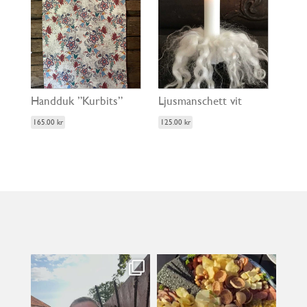
Handduk ”Kurbits”
Ljusmanschett vit
165.00
kr
125.00
kr
kullanslycka
kullanslycka
Jul 31
Jul 29