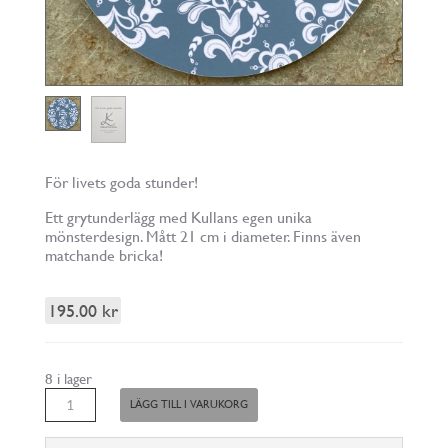
För livets goda stunder!
Ett grytunderlägg med Kullans egen unika
mönsterdesign. Mått 21 cm i diameter. Finns även
matchande bricka!
195.00
kr
8 i lager
Grytunderlägg
LÄGG TILL I VARUKORG
grått
mängd