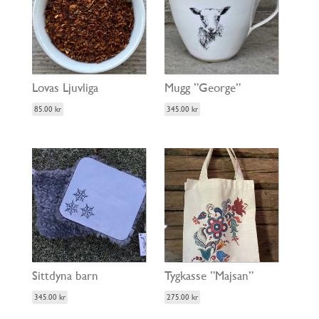
Lovas Ljuvliga
Mugg ”George”
85.00
kr
345.00
kr
Sittdyna barn
Tygkasse ”Majsan”
345.00
kr
275.00
kr