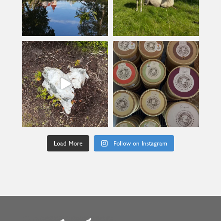
kullanslycka
kullanslycka
Jul 9
Jun 24
Load More
Follow on Instagram