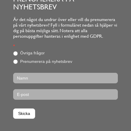
NYHETSBREV
Är det något du undrar över eller vill du prenumerera
på vårt nyhetsbrev? Fyll i formuläret nedan så hjälper vi
dig på bästa möjliga sätt. Notera att alla
personuppgifter hanteras i enlighet med GDPR.
Footerform
*
O
m
Övriga frågor
d
Prenumerera på nyhetsbrev
u
ä
r
m
ä
n
s
k
l
i
Skicka
g
,
l