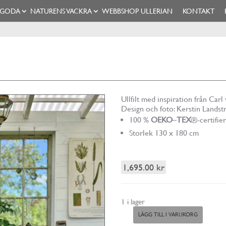
 GODA
NATURENS VACKRA
WEBBSHOP ULLERIAN
KONTAKT
Ullfilt med inspiration från Carl
Design och foto: Kerstin Landst
100 %
OEKO
–
TEX
®-certifie
Storlek 130 x 180 cm
1,695.00
kr
1 i lager
LÄGG TILL I VARUKORG
Ullfilt