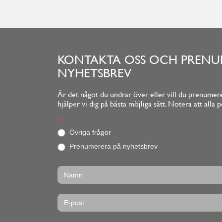
KONTAKTA OSS OCH PRENU
NYHETSBREV
Är det något du undrar över eller vill du prenumere
hjälper vi dig på bästa möjliga sätt. Notera att al
Footerform
*
O
m
Övriga frågor
d
Prenumerera på nyhetsbrev
u
ä
r
m
ä
n
s
k