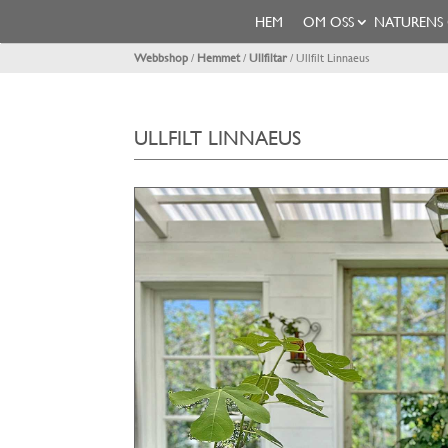
HEM
OM OSS
NATURENS
Webbshop
/
Hemmet
/
Ullfiltar
/ Ullfilt Linnaeus
ULLFILT LINNAEUS