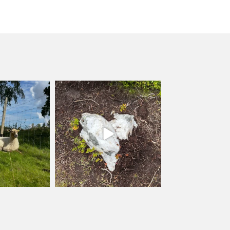
lycka
kullanslycka
l 12
Jul 9