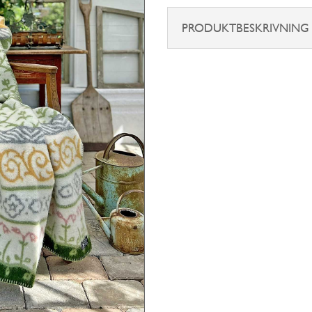
Linnaeus
mängd
PRODUKTBESKRIVNING