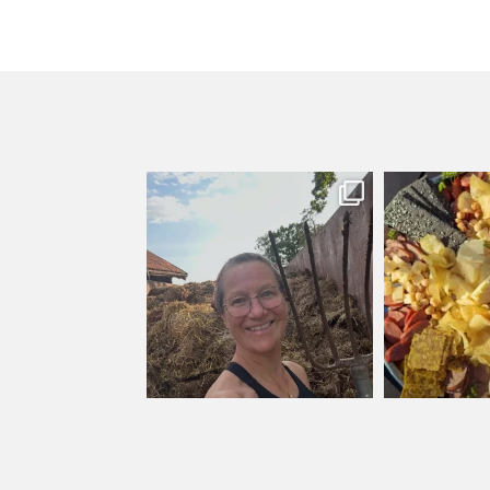
kullanslycka
kull
Jul 31