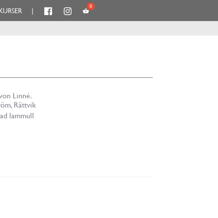
KURSER
|
 von Linné.
röm, Rättvik
rad lammull