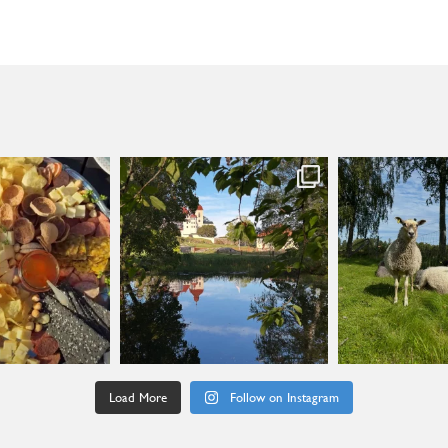
anslycka
kullanslycka
kullans
Jul 29
Jul 16
Ju
Load More
Follow on Instagram