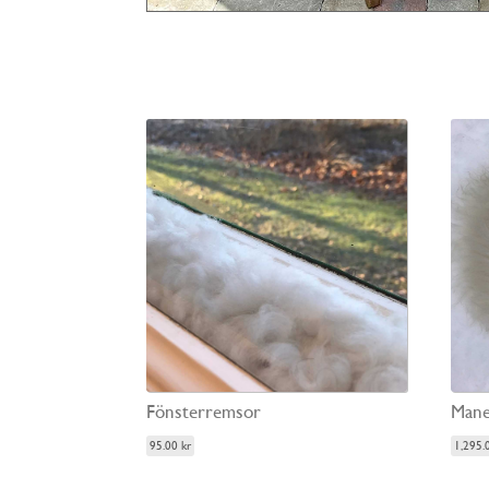
Fönsterremsor
Mane
95.00
kr
1,295