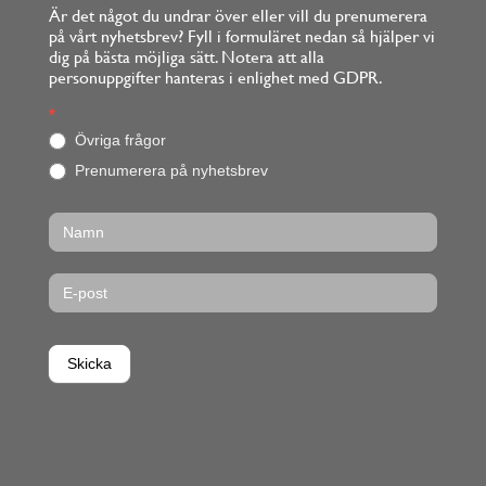
Är det något du undrar över eller vill du prenumerera
på vårt nyhetsbrev? Fyll i formuläret nedan så hjälper vi
dig på bästa möjliga sätt. Notera att alla
personuppgifter hanteras i enlighet med GDPR.
Footerform
*
O
m
Övriga frågor
d
Prenumerera på nyhetsbrev
u
ä
r
m
ä
n
s
k
l
i
Skicka
g
,
l
ä
m
n