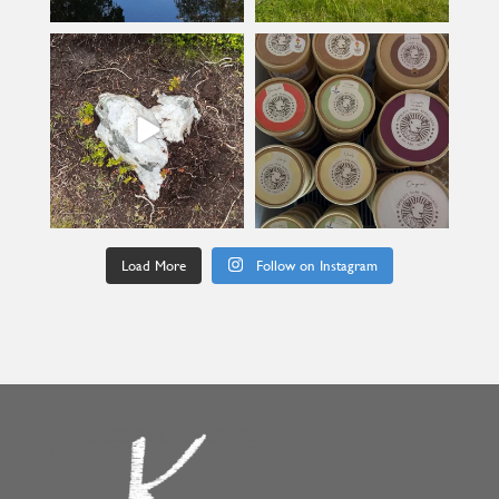
kullanslycka
kullanslycka
Jul 9
Jun 24
Load More
Follow on Instagram