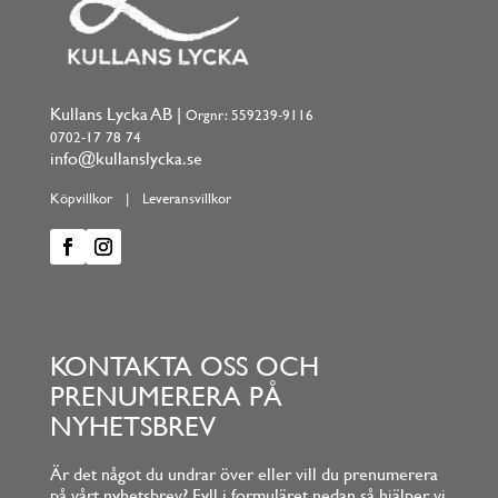
Kullans Lycka AB |
Orgnr: 559239-9116
0702-17 78 74
info@kullanslycka.se
Köpvillkor
|
Leveransvillkor
KONTAKTA OSS OCH
PRENUMERERA PÅ
NYHETSBREV
Är det något du undrar över eller vill du prenumerera
på vårt nyhetsbrev? Fyll i formuläret nedan så hjälper vi