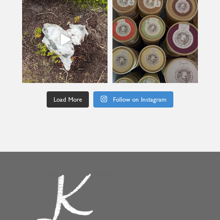
kullanslycka
kullanslycka
Jul 9
Jun 24
Load More
Follow on Instagram