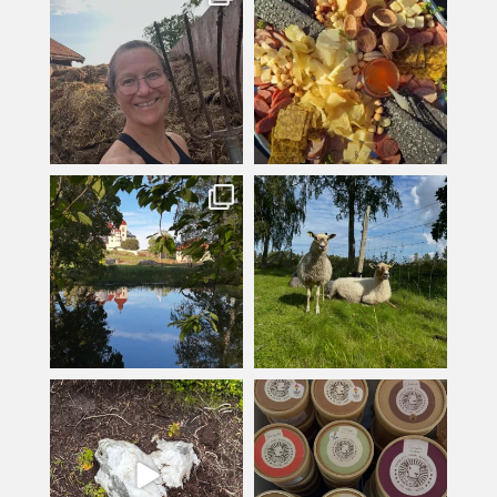
Jul 31
Jul 29
kullanslycka
kullanslycka
Jul 16
Jul 12
kullanslycka
kullanslycka
Jul 9
Jun 24