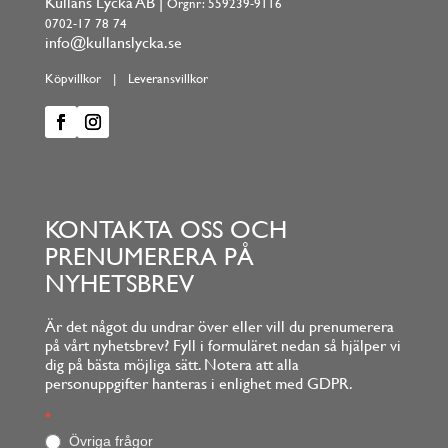
Kullans Lycka AB |
Orgnr: 559239-9116
0702-17 78 74
info@kullanslycka.se
Köpvillkor
|
Leveransvillkor
KONTAKTA OSS OCH
PRENUMERERA PÅ
NYHETSBREV
Är det något du undrar över eller vill du prenumerera
på vårt nyhetsbrev? Fyll i formuläret nedan så hjälper vi
dig på bästa möjliga sätt. Notera att alla
personuppgifter hanteras i enlighet med GDPR.
Footerform
*
O
m
Övriga frågor