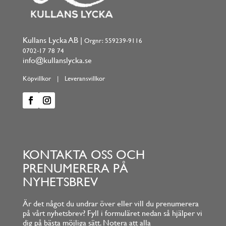
Kullans Lycka AB |
Orgnr: 559239-9116
0702-17 78 74
info@kullanslycka.se
Köpvillkor
|
Leveransvillkor
KONTAKTA OSS OCH
PRENUMERERA PÅ
NYHETSBREV
Är det något du undrar över eller vill du prenumerera
på vårt nyhetsbrev? Fyll i formuläret nedan så hjälper vi
dig på bästa möjliga sätt. Notera att alla