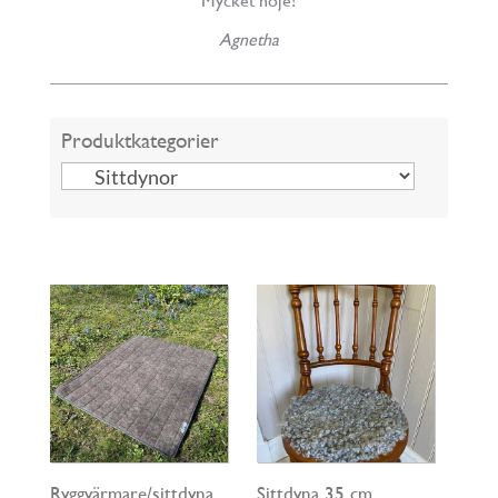
Mycket nöje!
Agnetha
Produktkategorier
Ryggvärmare/sittdyna
Sittdyna 35 cm