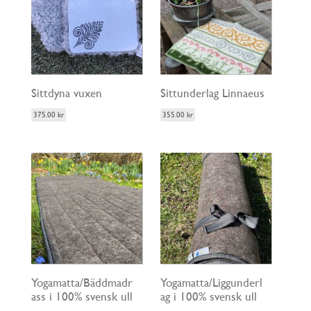
Sittdyna vuxen
Sittunderlag Linnaeus
375.00
kr
355.00
kr
Yogamatta/Bäddmadr
Yogamatta/Liggunderl
ass i 100% svensk ull
ag i 100% svensk ull