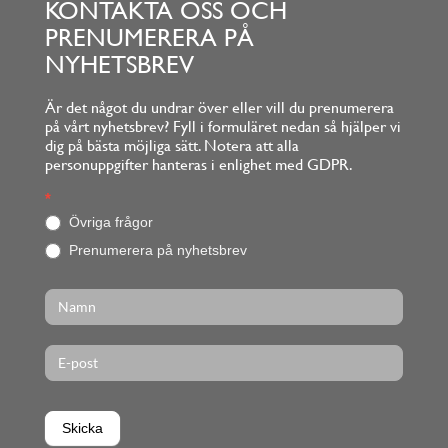
KONTAKTA OSS OCH
PRENUMERERA PÅ
NYHETSBREV
Är det något du undrar över eller vill du prenumerera
på vårt nyhetsbrev? Fyll i formuläret nedan så hjälper vi
dig på bästa möjliga sätt. Notera att alla
personuppgifter hanteras i enlighet med GDPR.
Footerform
*
O
m
Övriga frågor
d
Prenumerera på nyhetsbrev
u
ä
r
m
ä
n
s
k
l
i
Skicka
g