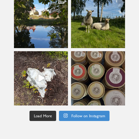
Jul 16
Jul 12
kullanslycka
kullanslycka
Jul 9
Jun 24
Load More
Follow on Instagram