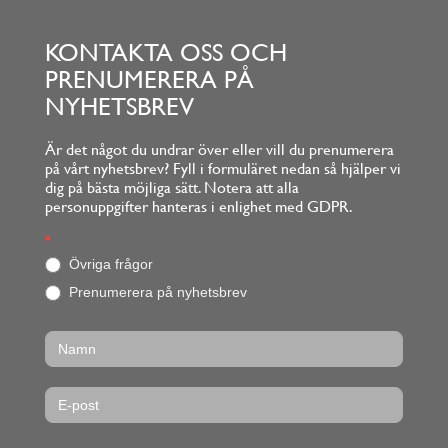
KONTAKTA OSS OCH
PRENUMERERA PÅ
NYHETSBREV
Är det något du undrar över eller vill du prenumerera
på vårt nyhetsbrev? Fyll i formuläret nedan så hjälper vi
dig på bästa möjliga sätt. Notera att alla
personuppgifter hanteras i enlighet med GDPR.
Footerform
*
O
m
Övriga frågor
d
Prenumerera på nyhetsbrev
u
ä
r
m
ä
n
s
k