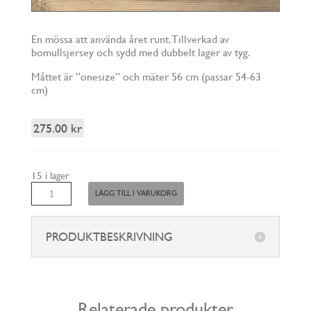
En mössa att använda året runt. Tillverkad av
bomullsjersey och sydd med dubbelt lager av tyg.
Måttet är ”onesize” och mäter 56 cm (passar 54-63
cm)
275.00
kr
15 i lager
Mössa
LÄGG TILL I VARUKORG
trikå
-
blå
PRODUKTBESKRIVNING
mängd
Relaterade produkter